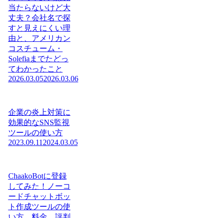
当たらないけど大
丈夫？会社名で探
すと見えにくい理
由と、アメリカン
コスチューム・
Solefiaまでたどっ
てわかったこと
2026.03.05
2026.03.06
企業の炎上対策に
効果的なSNS監視
ツールの使い方
2023.09.11
2024.03.05
ChaakoBotに登録
してみた！ノーコ
ードチャットボッ
ト作成ツールの使
い方、料金、評判