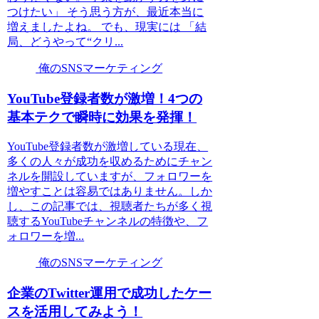
つけたい」 そう思う方が、最近本当に
増えましたよね。 でも、現実には 「結
局、どうやって“クリ...
俺のSNSマーケティング
YouTube登録者数が激増！4つの
基本テクで瞬時に効果を発揮！
YouTube登録者数が激増している現在、
多くの人々が成功を収めるためにチャン
ネルを開設していますが、フォロワーを
増やすことは容易ではありません。しか
し、この記事では、視聴者たちが多く視
聴するYouTubeチャンネルの特徴や、フ
ォロワーを増...
俺のSNSマーケティング
企業のTwitter運用で成功したケー
スを活用してみよう！