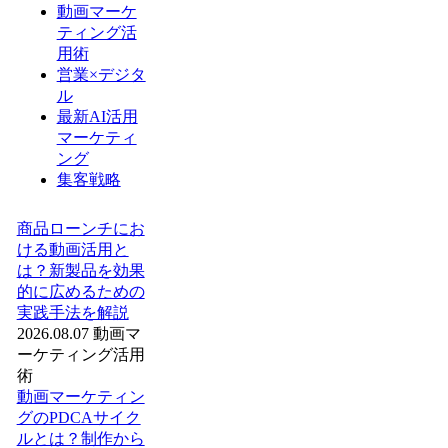
動画マーケ
ティング活
用術
営業×デジタ
ル
最新AI活用
マーケティ
ング
集客戦略
商品ローンチにお
ける動画活用と
は？新製品を効果
的に広めるための
実践手法を解説
2026.08.07
動画マ
ーケティング活用
術
動画マーケティン
グのPDCAサイク
ルとは？制作から