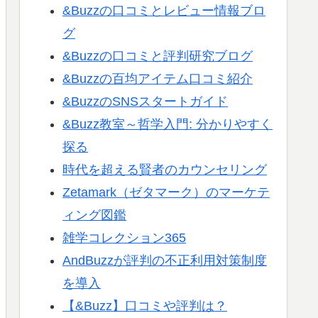
&Buzzの口コミとレビュー情報ブロ
グ
&Buzzの口コミと評判研究ブログ
&Buzzの百均アイテム口コミ紹介
&BuzzのSNSスタートガイド
&Buzz教室～哲学入門: 分かりやすく
探る
時代を超える賢者のカウンセリング
Zetamark（ゼタマーク）のマーケテ
ィング図鑑
雑学コレクション365
AndBuzzが評判の不正利用対策制度
を導入
【&Buzz】口コミや評判は？