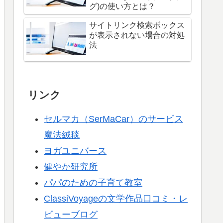
グ)の使い方とは？
サイトリンク検索ボックス
が表示されない場合の対処
法
リンク
セルマカ（SerMaCar）のサービス
魔法絨毯
ヨガユニバース
健やか研究所
パパのための子育て教室
ClassiVoyageの文学作品口コミ・レ
ビューブログ