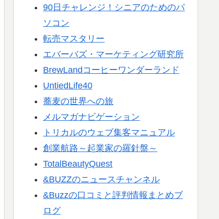
90日チャレンジ！シニアのためのパ
ソコン
転売マスタリー
エバーバズ・マーケティング研究所
BrewLandコーヒーワンダーランド
UntiedLife40
蕎麦の世界への旅
メルマガナビゲーション
トリカルのウェブ集客マニュアル
創業航路～起業家の羅針盤～
TotalBeautyQuest
&BUZZのニュースチャンネル
&Buzzの口コミと評判情報まとめブ
ログ