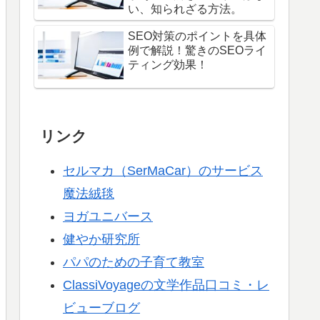
い、知られざる方法。
SEO対策のポイントを具体
例で解説！驚きのSEOライ
ティング効果！
リンク
セルマカ（SerMaCar）のサービス
魔法絨毯
ヨガユニバース
健やか研究所
パパのための子育て教室
ClassiVoyageの文学作品口コミ・レ
ビューブログ