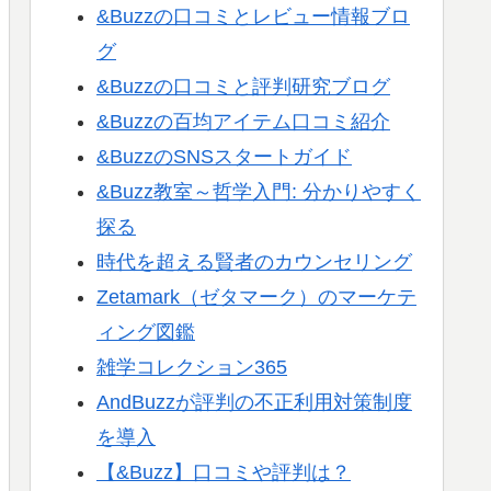
&Buzzの口コミとレビュー情報ブロ
グ
&Buzzの口コミと評判研究ブログ
&Buzzの百均アイテム口コミ紹介
&BuzzのSNSスタートガイド
&Buzz教室～哲学入門: 分かりやすく
探る
時代を超える賢者のカウンセリング
Zetamark（ゼタマーク）のマーケテ
ィング図鑑
雑学コレクション365
AndBuzzが評判の不正利用対策制度
を導入
【&Buzz】口コミや評判は？