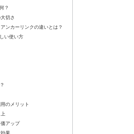
何？
の大切さ
とアンカーリンクの違いとは？
しい使い方
は？
利用のメリット
向上
評価アップ
す効果