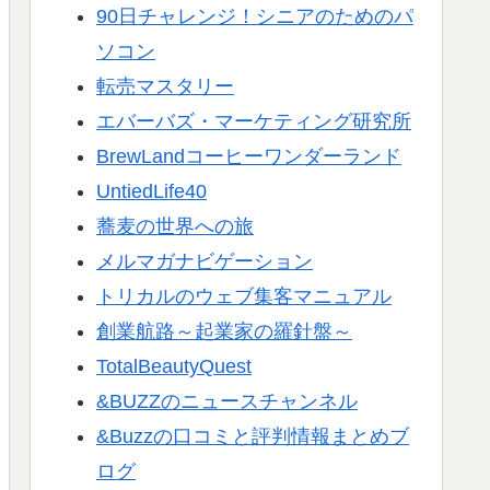
90日チャレンジ！シニアのためのパ
ソコン
転売マスタリー
エバーバズ・マーケティング研究所
BrewLandコーヒーワンダーランド
UntiedLife40
蕎麦の世界への旅
メルマガナビゲーション
トリカルのウェブ集客マニュアル
創業航路～起業家の羅針盤～
TotalBeautyQuest
&BUZZのニュースチャンネル
&Buzzの口コミと評判情報まとめブ
ログ