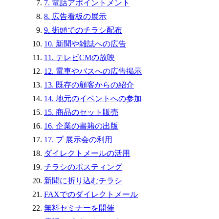
7. 電話アポイントメント
8. 広告看板の展示
9. 街頭でのチラシ配布
10. 新聞や雑誌への広告
11. テレビCMの放映
12. 電車やバスへの広告掲示
13. 既存の顧客からの紹介
14. 地元のイベントへの参加
15. 商品のセット販売
16. 企業の書籍の出版
17. プ 展示会の利用
ダイレクトメールの活用
チラシのポスティング
新聞に折り込むチラシ
FAXでのダイレクトメール
無料セミナーを開催