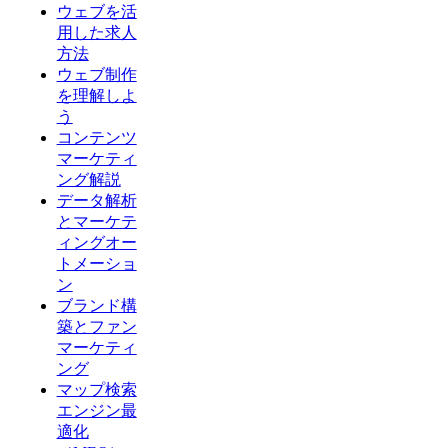
ウェブを活
用した求人
方法
ウェブ制作
を理解しよ
う
コンテンツ
マーケティ
ング解説
データ解析
とマーケテ
ィングオー
トメーショ
ン
ブランド構
築とファン
マーケティ
ング
マップ検索
エンジン最
適化