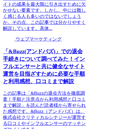
イトの成果を最大限に引き出すために欠
かせない要素です。しかし、中には難し
く感じる人も多いのではないでしょう
か。その点、この記事では分かりやすく
解説しています。具体...
ウェブマーケティング
「&Buzz(アンドバズ)」での退会
手続きについて調べてみた！イン
フルエンサーと共に健全なサイト
運営を目指ざすために必要な手順
と利用感想、口コミまで解説
この記事は「&Buzzの退会方法を徹底調
査！手順と注意点から利用感想と口コミ
まで解説」を読んだ読者様から寄せられ
た感想です。&Buzz（アンドバズ）は、
株式会社クリティカルシナジーが運営す
る口コミやインフルエンサーのマッチン