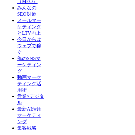
（MEO）
みんなの
SEO対策
メールマー
ケティング
とLTV向上
今日からは
ウェブで稼
ぐ
俺のSNSマ
ーケティン
グ
動画マーケ
ティング活
用術
営業×デジタ
ル
最新AI活用
マーケティ
ング
集客戦略