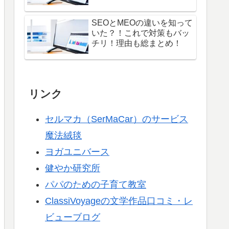
SEOとMEOの違いを知って
いた？！これで対策もバッ
チリ！理由も総まとめ！
リンク
セルマカ（SerMaCar）のサービス
魔法絨毯
ヨガユニバース
健やか研究所
パパのための子育て教室
ClassiVoyageの文学作品口コミ・レ
ビューブログ