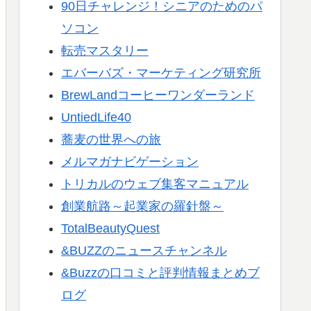
90日チャレンジ！シニアのためのパ
ソコン
転売マスタリー
エバーバズ・マーケティング研究所
BrewLandコーヒーワンダーランド
UntiedLife40
蕎麦の世界への旅
メルマガナビゲーション
トリカルのウェブ集客マニュアル
創業航路～起業家の羅針盤～
TotalBeautyQuest
&BUZZのニュースチャンネル
&Buzzの口コミと評判情報まとめブ
ログ