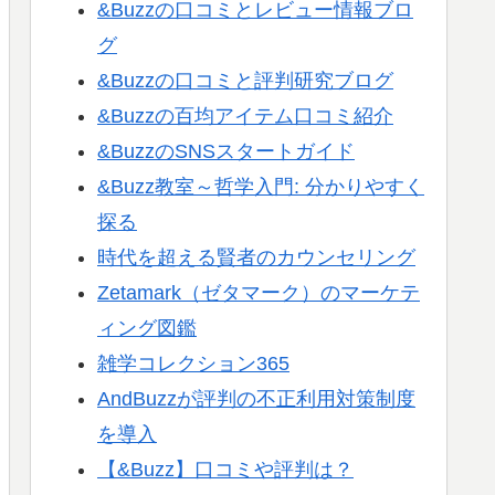
&Buzzの口コミとレビュー情報ブロ
グ
&Buzzの口コミと評判研究ブログ
&Buzzの百均アイテム口コミ紹介
&BuzzのSNSスタートガイド
&Buzz教室～哲学入門: 分かりやすく
探る
時代を超える賢者のカウンセリング
Zetamark（ゼタマーク）のマーケテ
ィング図鑑
雑学コレクション365
AndBuzzが評判の不正利用対策制度
を導入
【&Buzz】口コミや評判は？