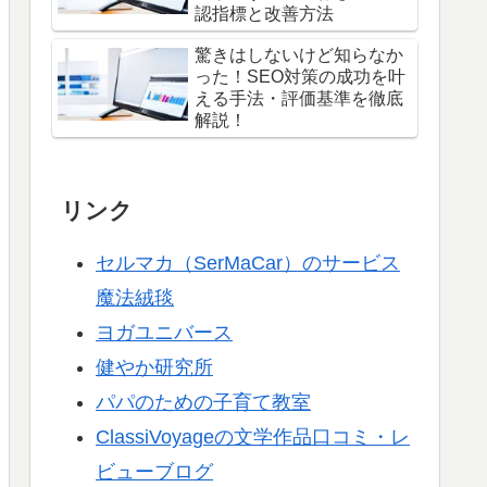
認指標と改善方法
驚きはしないけど知らなか
った！SEO対策の成功を叶
える手法・評価基準を徹底
解説！
リンク
セルマカ（SerMaCar）のサービス
魔法絨毯
ヨガユニバース
健やか研究所
パパのための子育て教室
ClassiVoyageの文学作品口コミ・レ
ビューブログ