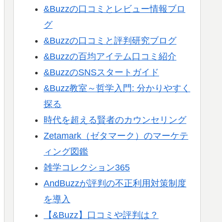
&Buzzの口コミとレビュー情報ブロ
グ
&Buzzの口コミと評判研究ブログ
&Buzzの百均アイテム口コミ紹介
&BuzzのSNSスタートガイド
&Buzz教室～哲学入門: 分かりやすく
探る
時代を超える賢者のカウンセリング
Zetamark（ゼタマーク）のマーケテ
ィング図鑑
雑学コレクション365
AndBuzzが評判の不正利用対策制度
を導入
【&Buzz】口コミや評判は？