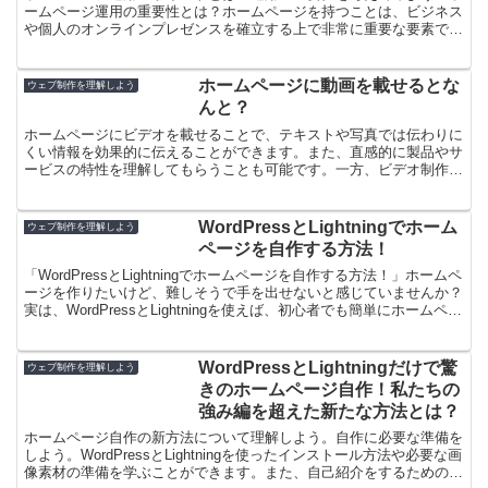
ームページ運用の重要性とは？ホームページを持つことは、ビジネス
や個人のオンラインプレゼンスを確立する上で非常に重要な要素で
す。しかし、ホームページを作成した後も適切な運用が必要で...
ホームページに動画を載せるとな
ウェブ制作を理解しよう
んと？
ホームページにビデオを載せることで、テキストや写真では伝わりに
くい情報を効果的に伝えることができます。また、直感的に製品やサ
ービスの特性を理解してもらうことも可能です。一方、ビデオ制作に
は時間と予算が必要であり、ウェブページの読み込み速度が...
WordPressとLightningでホーム
ウェブ制作を理解しよう
ページを自作する方法！
「WordPressとLightningでホームページを自作する方法！」ホームペ
ージを作りたいけど、難しそうで手を出せないと感じていませんか？
実は、WordPressとLightningを使えば、初心者でも簡単にホームペー
ジを作ることができ...
WordPressとLightningだけで驚
ウェブ制作を理解しよう
きのホームページ自作！私たちの
強み編を超えた新たな方法とは？
ホームページ自作の新方法について理解しよう。自作に必要な準備を
しよう。WordPressとLightningを使ったインストール方法や必要な画
像素材の準備を学ぶことができます。また、自己紹介をするための強