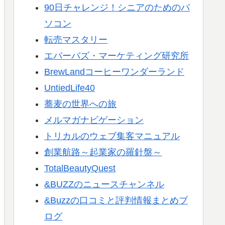
90日チャレンジ！シニアのためのパ
ソコン
転売マスタリー
エバーバズ・マーケティング研究所
BrewLandコーヒーワンダーランド
UntiedLife40
蕎麦の世界への旅
メルマガナビゲーション
トリカルのウェブ集客マニュアル
創業航路～起業家の羅針盤～
TotalBeautyQuest
&BUZZのニュースチャンネル
&Buzzの口コミと評判情報まとめブ
ログ