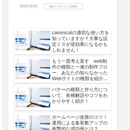
2026.08.01
動画マーケティング活用術
canonicalの適切な使い方を
知っていますか？大事な設
定ミスが逆効果になるかも
しれません！
もう一度考え直す web制
作の種類と一連の制作フロ
ー、あなたの知らなかった
Webサイトの種類を紹介し
ます！
バナーの種類と作り方につ
いて、各種解説やコツをわ
かりやすく紹介！
ホームページ改善のコツ！
運用による集客数アップの
衝撃的な成功例とは？