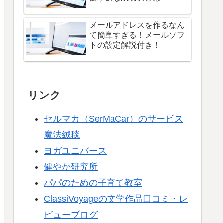
メールアドレスを作るなん
て簡単すぎる！メールソフ
トの設定解説付き！
リンク
セルマカ（SerMaCar）のサービス
魔法絨毯
ヨガユニバース
健やか研究所
パパのための子育て教室
ClassiVoyageの文学作品口コミ・レ
ビューブログ