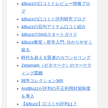
&Buzzの口コミとレビュー情報ブロ
グ
&Buzzの口コミと評判研究ブログ
&Buzzの百均アイテム口コミ紹介
&BuzzのSNSスタートガイド
&Buzz教室～哲学入門: 分かりやすく
探る
時代を超える賢者のカウンセリング
Zetamark（ゼタマーク）のマーケテ
ィング図鑑
雑学コレクション365
AndBuzzが評判の不正利用対策制度
を導入
【&Buzz】口コミや評判は？