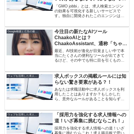
た！
「GMO jobbi」とは、求人検索エンジン
の効果を可視化する新しいサービスで
す。独自に開発されたこのエンジンは、
求人情報をまるごとサポートしてくれま
す。ログインもサクッとできるし、情報
はしっかりレポート化されています。さ
今注目の新たなAIツール
Google検索と広告の最適化戦略
らに、職場の掲示板...
ChaakoAIとは？
ChaakoAssistant、通称「ちゃー
こ」とはどのようなサービスなの
最近、AI技術が進化が目覚ましい中で本
か
当にたくさんの便利なツールが出てきて
るけど、その中でも特に目を引くものの
１つがこの記事でも紹介されている
ChaakoAssistant、いわゆる「ちゃーこ」
らしい。今注目の新たなAIツール
求人ボックスの掲載ルールには知
ウェブを活用した求人方法
ChaakoA...
らない驚き要素がある？！
あなたは求職活動中に求人ボックスを利
用したことはありますか？もしかした
ら、意外なルールがあることを知らずに
掲載していませんか？この記事では、求
人ボックスの掲載ルールに関する驚くべ
き事実についてご紹介します。また、求
「採用力を強化する求人情報への
ウェブを活用した求人方法
人タイトルに含めてはいけな...
道！いざ募集に挑むならこれ！」
採用力を強化する求人情報への道！いざ
募集に挑むならこれ！求人掲示板で思い