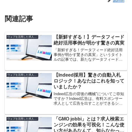
admin
関連記事
【新鮮すぎる！】データフィード
ウェブを活用した求人方法
絶好活用事例が明かす驚きの真実
「新鮮すぎる！データフィード絶好活用
事例が明かす驚きの真実」というタイト
ルの記事では、新たなデータフィードの
活用方法やその効果について詳しく解説
しています。データフィードとは何か、
どのような事例があるのか、そしてその
【Indeed採用】驚きの自動入札
ウェブを活用した求人方法
結果には一体どんな驚きが...
ロジック！あなたはこれを知って
いましたか？
Indeed広告の背後の機械"についてご存知
ですか？Indeed広告は、有料スポンサー
求人として広告を出すことができるシス
テムです。手動調整や自動調整といった
方法を使って、広告のコントロールをす
ることができます。この記事では、自動
「GMO jobbi」とは？求人検索エ
ウェブを活用した求人方法
入札ロジッ...
ンジンの効果を可視化！こんな使
い方があるなんて、知らなかっ