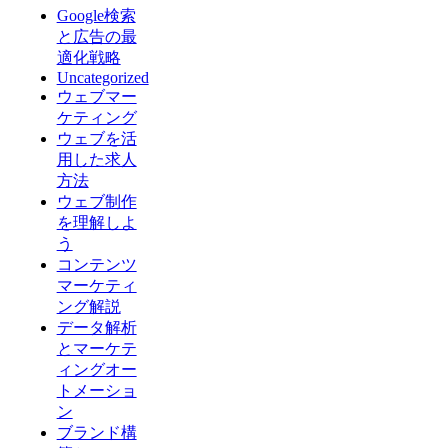
Google検索
と広告の最
適化戦略
Uncategorized
ウェブマー
ケティング
ウェブを活
用した求人
方法
ウェブ制作
を理解しよ
う
コンテンツ
マーケティ
ング解説
データ解析
とマーケテ
ィングオー
トメーショ
ン
ブランド構