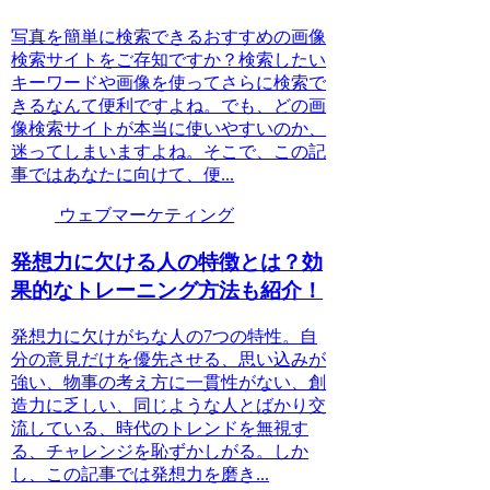
写真を簡単に検索できるおすすめの画像
検索サイトをご存知ですか？検索したい
キーワードや画像を使ってさらに検索で
きるなんて便利ですよね。でも、どの画
像検索サイトが本当に使いやすいのか、
迷ってしまいますよね。そこで、この記
事ではあなたに向けて、便...
ウェブマーケティング
発想力に欠ける人の特徴とは？効
果的なトレーニング方法も紹介！
発想力に欠けがちな人の7つの特性。自
分の意見だけを優先させる、思い込みが
強い、物事の考え方に一貫性がない、創
造力に乏しい、同じような人とばかり交
流している、時代のトレンドを無視す
る、チャレンジを恥ずかしがる。しか
し、この記事では発想力を磨き...