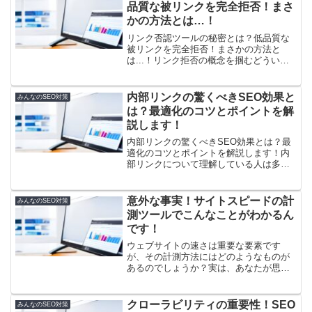
良質な外部リンクを獲得...
品質な被リンクを完全拒否！まさ
かの方法とは…！
リンク否認ツールの秘密とは？低品質な
被リンクを完全拒否！まさかの方法と
は...！リンク拒否の概念を掴むどういう
リンクが低品質とされるのかリンク拒否
ツールって何かを理解するリンク拒否ツ
ールの使い方を身につける自分のサイト
内部リンクの驚くべきSEO効果と
みんなのSEO対策
にどんなリンクがついて...
は？最適化のコツとポイントを解
説します！
内部リンクの驚くべきSEO効果とは？最
適化のコツとポイントを解説します！内
部リンクについて理解している人は多い
と思いますが、なぜ内部リンクが重要な
のでしょうか？実は、内部リンクはウェ
ブサイトの閲覧効率を向上させるだけで
意外な事実！サイトスピードの計
みんなのSEO対策
なく、ページ間のつなが...
測ツールでこんなことがわかるん
です！
ウェブサイトの速さは重要な要素です
が、その計測方法にはどのようなものが
あるのでしょうか？実は、あなたが思っ
ている以上に多岐にわたるんです！この
記事では、ウェブサイトの速さについて
興味がある人々に向けて、手軽に計測で
クローラビリティの重要性！SEO
みんなのSEO対策