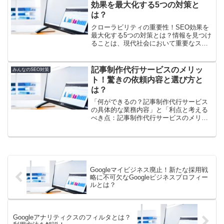
きるツールを紹介しています...
効果を最大化する5つの対策と
は？
クローラビリティの重要性！SEO効果を
最大化する5つの対策とは？情報を見つけ
ることは、現代社会において重要なスキ
ルです。しかし、インターネット上では
情報の海の中で自分のウェブサイトを見
つけてもらうことが難しいのが現実で
記事制作代行サービスのメリッ
みんなのSEO対策
す。そんな時、クローラ...
ト！驚きの依頼内容と選び方と
は？
「何ができるの？記事制作代行サービス
の具体的な業務内容」と「利点と考える
べき点：記事制作代行サービスのメリッ
トと検討事項」と「どこに頼む？記事制
作代行サービスの選び方」に焦点を当て
たこの記事では、記事制作代行サービス
の魅力的な特徴や、どのよ...
Googleマイビジネス廃止！新たな採用戦
略に不可欠なGoogleビジネスプロフィー
ルとは？
Googleアナリティクスのフィルタとは？