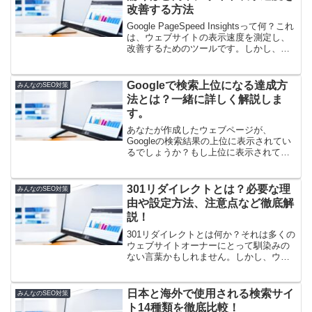
改善する方法
Google PageSpeed Insightsって何？これ
は、ウェブサイトの表示速度を測定し、
改善するためのツールです。しかし、多
くの人がこのツールの使い方やページ表
示のスピードを上げる方法を知らないこ
とが問題です。この記事では、初心者...
Googleで検索上位になる達成方
みんなのSEO対策
法とは？一緒に詳しく解説しま
す。
あなたが作成したウェブページが、
Googleの検索結果の上位に表示されてい
るでしょうか？もし上位に表示されてい
ない場合、それはなぜでしょうか？この
記事では、Googleで上位になるための具
体的な手順を詳しく解説しています。対
301リダイレクトとは？必要な理
みんなのSEO対策
象者に合わせたキ...
由や設定方法、注意点など徹底解
説！
301リダイレクトとは何か？それは多くの
ウェブサイトオーナーにとって馴染みの
ない言葉かもしれません。しかし、ウェ
ブサイトの運営において重要な役割を果
たすものです。この記事では、301リダイ
レクトと302リダイレクトの違いや、301
日本と海外で使用される検索サイ
みんなのSEO対策
リダイレク...
ト14種類を徹底比較！