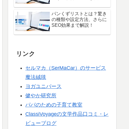
パンくずリストとは？驚き
の種類や設定方法、さらに
SEO効果まで解説！
リンク
セルマカ（SerMaCar）のサービス
魔法絨毯
ヨガユニバース
健やか研究所
パパのための子育て教室
ClassiVoyageの文学作品口コミ・レ
ビューブログ