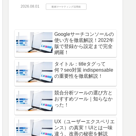
2026.08.01
動画マーケティング活用術
Googleサーチコンソールの
使い方を徹底解説！2022年
版で登録から設定まで完全
網羅！
タイトル：titleタグって
何？seo対策 indispensable
の重要性を徹底解説！
競合分析ツールの選び方と
おすすめツール｜知らなか
った！
UX（ユーザーエクスペリエ
ンス）の真実！UIとは一味
違う、改善の秘密を解説