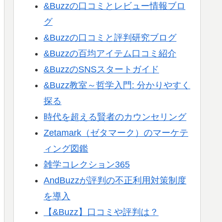
&Buzzの口コミとレビュー情報ブロ
グ
&Buzzの口コミと評判研究ブログ
&Buzzの百均アイテム口コミ紹介
&BuzzのSNSスタートガイド
&Buzz教室～哲学入門: 分かりやすく
探る
時代を超える賢者のカウンセリング
Zetamark（ゼタマーク）のマーケテ
ィング図鑑
雑学コレクション365
AndBuzzが評判の不正利用対策制度
を導入
【&Buzz】口コミや評判は？