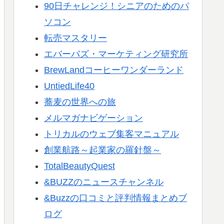
90日チャレンジ！シニアのためのパ
ソコン
転売マスタリー
エバーバズ・マーケティング研究所
BrewLandコーヒーワンダーランド
UntiedLife40
蕎麦の世界への旅
メルマガナビゲーション
トリカルのウェブ集客マニュアル
創業航路～起業家の羅針盤～
TotalBeautyQuest
&BUZZのニュースチャンネル
&Buzzの口コミと評判情報まとめブ
ログ