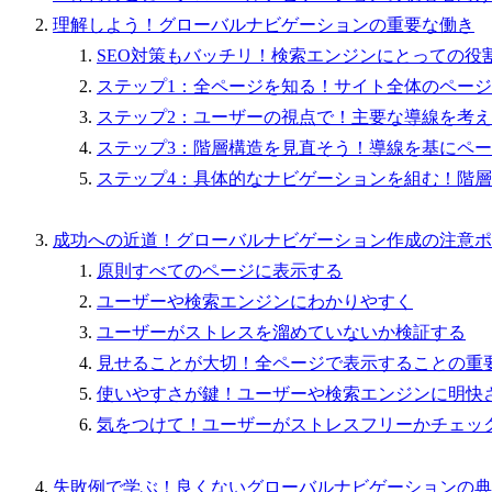
理解しよう！グローバルナビゲーションの重要な働き
SEO対策もバッチリ！検索エンジンにとっての役
ステップ1：全ページを知る！サイト全体のペー
ステップ2：ユーザーの視点で！主要な導線を考
ステップ3：階層構造を見直そう！導線を基にペ
ステップ4：具体的なナビゲーションを組む！階
成功への近道！グローバルナビゲーション作成の注意ポ
原則すべてのページに表示する
ユーザーや検索エンジンにわかりやすく
ユーザーがストレスを溜めていないか検証する
見せることが大切！全ページで表示することの重
使いやすさが鍵！ユーザーや検索エンジンに明快
気をつけて！ユーザーがストレスフリーかチェッ
失敗例で学ぶ！良くないグローバルナビゲーションの典