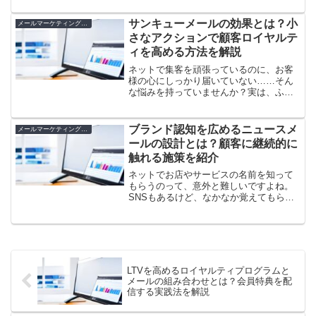
み合わせ方ひとつで集客がぐんとアップ
するんです。でも、どう連携すればいい
サンキューメールの効果とは？小
メールマーケティングとLTV向上
のか分からないし、失...
さなアクションで顧客ロイヤルテ
ィを高める方法を解説
ネットで集客を頑張っているのに、お客
様の心にしっかり届いていない……そん
な悩みを持っていませんか？実は、ふだ
ん見落としがちなサンキューメールが、
リピーターやファンを増やすカギになる
んです。簡単そうだけど、ちゃんと送れ
ブランド認知を広めるニュースメ
メールマーケティングとLTV向上
ている人は意外と少ないも...
ールの設計とは？顧客に継続的に
触れる施策を紹介
ネットでお店やサービスの名前を知って
もらうのって、意外と難しいですよね。
SNSもあるけど、なかなか覚えてもらえ
ない…と悩んでいませんか？そんな方に
知ってほしいのが「ニュースメール」。
でも、「しつこいって思われないかな？
文章が得意じゃないし…...
LTVを高めるロイヤルティプログラムと
メールの組み合わせとは？会員特典を配
信する実践法を解説