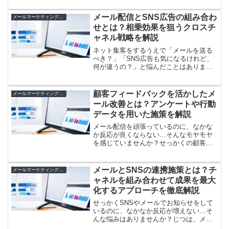
ルって何？」「どんなメールならお客さ
んが喜ぶの？」と悩む方もいるはずで
メール配信とSNS広告の組み合わ
メールマーケティングとLTV向上
す。そこで今回は、売り込み...
せとは？相乗効果を狙うクロスチ
ャネル戦略を解説
ネット集客をするうえで「メールを送る
べき？」「SNS広告も気になるけれど、
何が違うの？」と悩んだことはありませ
んか？ただメールを配信したり、SNSで
広告を流したりするだけでは、せっかく
の集客チャンスを逃しているかもしれま
顧客フィードバックを活かしたメ
メールマーケティングとLTV向上
せん。実は、この2つ...
ール改善とは？アンケートや行動
データを用いた施策を解説
メール配信を頑張っているのに、なかな
か反応が良くならない…そんなモヤモヤ
を感じていませんか？せっかくの顧客の
声やアンケート結果、そしてメールを開
封したかどうかのデータも、うまく活か
せていない人は多いものです。でも、そ
メールとSNSの連携施策とは？チ
メールマーケティングとLTV向上
のヒントを上手につかめば...
ャネルを組み合わせて成果を最大
化するアプローチを徹底解説
せっかくSNSやメールでお知らせをして
いるのに、なかなか反応が増えない…そ
んな悩みはありませんか？じつは、メー
ルとSNSはそれぞれ特性が違うため、組