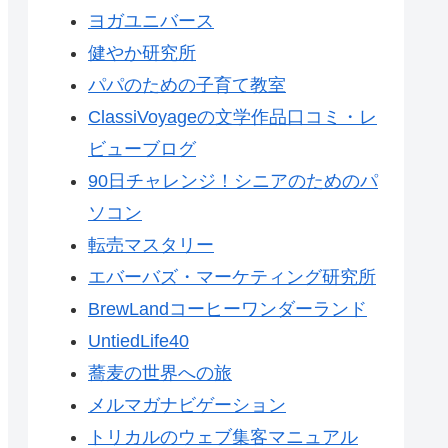
ヨガユニバース
健やか研究所
パパのための子育て教室
ClassiVoyageの文学作品口コミ・レ
ビューブログ
90日チャレンジ！シニアのためのパ
ソコン
転売マスタリー
エバーバズ・マーケティング研究所
BrewLandコーヒーワンダーランド
UntiedLife40
蕎麦の世界への旅
メルマガナビゲーション
トリカルのウェブ集客マニュアル