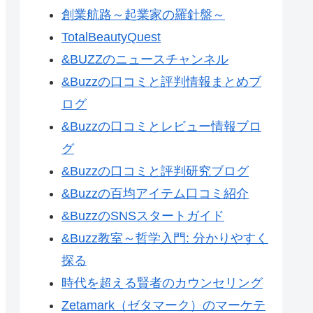
創業航路～起業家の羅針盤～
TotalBeautyQuest
&BUZZのニュースチャンネル
&Buzzの口コミと評判情報まとめブ
ログ
&Buzzの口コミとレビュー情報ブロ
グ
&Buzzの口コミと評判研究ブログ
&Buzzの百均アイテム口コミ紹介
&BuzzのSNSスタートガイド
&Buzz教室～哲学入門: 分かりやすく
探る
時代を超える賢者のカウンセリング
Zetamark（ゼタマーク）のマーケテ