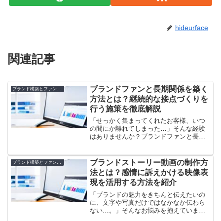
hideurface
関連記事
ブランドファンと長期関係を築く
ブランド構築とファンマーケティング
方法とは？継続的な接点づくりを
行う施策を徹底解説
「せっかく集まってくれたお客様、いつ
の間にか離れてしまった…」そんな経験
はありませんか？ブランドファンと長く
付き合っていくためには、一度好きにな
ってもらうだけでなく、継続的に信頼関
係を築く工夫が重要です。でも、具体的
ブランドストーリー動画の制作方
ブランド構築とファンマーケティング
にどうすれば“ファン離れ...
法とは？感情に訴えかける映像表
現を活用する方法を紹介
「ブランドの魅力をきちんと伝えたいの
に、文字や写真だけではなかなか伝わら
ない…。」そんなお悩みを抱えていませ
んか？いま多くの企業やお店が、心に響