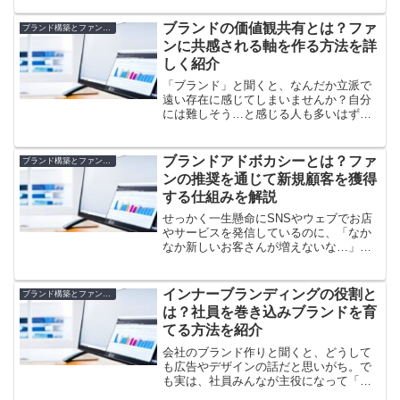
く“ブランドストーリー動画”で集客力をぐ
んとアップさせています。でも、「動画
ブランドの価値観共有とは？ファ
ブランド構築とファンマーケティング
制作って難しそう」「...
ンに共感される軸を作る方法を詳
しく紹介
「ブランド」と聞くと、なんだか立派で
遠い存在に感じてしまいませんか？自分
には難しそう…と感じる人も多いはず。
でも、実はブランドの“価値観”を上手に発
信することが、ファン作りの近道なんで
す。どうやったら自分らしいブランドを
ブランドアドボカシーとは？ファ
ブランド構築とファンマーケティング
立ち上げて、共感して...
ンの推奨を通じて新規顧客を獲得
する仕組みを解説
せっかく一生懸命にSNSやウェブでお店
やサービスを発信しているのに、「なか
なか新しいお客さんが増えないな…」と
感じたことはありませんか？実は、多く
のお店や会社が気づいていないのが「フ
ァンの力」。自分では宣伝していないの
インナーブランディングの役割と
ブランド構築とファンマーケティング
に、いつの間にかお客さ...
は？社員を巻き込みブランドを育
てる方法を紹介
会社のブランド作りと聞くと、どうして
も広告やデザインの話だと思いがち。で
も実は、社員みんなが主役になって「自
分たちのブランド」を育てていくことが