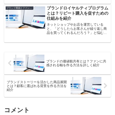
とても大切なんです。でも、現場の人た
ちがブランドに関心を持ってくれない…
ブランドロイヤルティプログラム
ブランド構築とファンマーケティング
そんな悩みを抱えていませ...
とは？リピート購入を促すための
仕組みを紹介
ネットショップやお店を運営している
と、「どうしたらお客さんが繰り返し商
品を買ってくれるんだろう？」と悩むこ
と、ありますよね。せっかく集客に成功
しても、一度きりのお買い物で終わって
しまってはもったいないもの。そんな時
に役立つのが「ブランドロイ...
ブランドの価値観共有とは？ファンに共
感される軸を作る方法を詳しく紹介
ブランドストーリーを活かした商品展開
とは？顧客に選ばれる背景を作る方法を
紹介
コメント