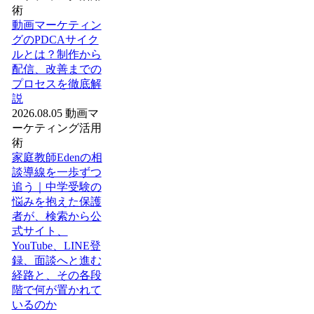
術
動画マーケティン
グのPDCAサイク
ルとは？制作から
配信、改善までの
プロセスを徹底解
説
2026.08.05
動画マ
ーケティング活用
術
家庭教師Edenの相
談導線を一歩ずつ
追う｜中学受験の
悩みを抱えた保護
者が、検索から公
式サイト、
YouTube、LINE登
録、面談へと進む
経路と、その各段
階で何が置かれて
いるのか