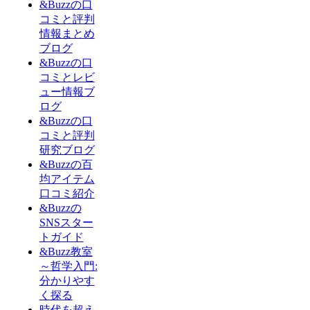
&Buzzの口
コミと評判
情報まとめ
ブログ
&Buzzの口
コミとレビ
ュー情報ブ
ログ
&Buzzの口
コミと評判
研究ブログ
&Buzzの百
均アイテム
口コミ紹介
&Buzzの
SNSスター
トガイド
&Buzz教室
～哲学入門:
分かりやす
く探る
時代を超え