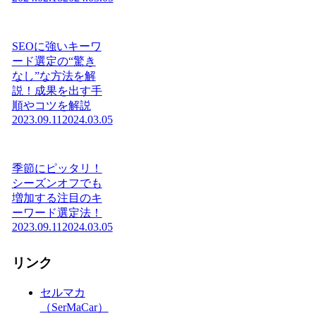
SEOに強いキーワ
ード選定の“驚き
なし”な方法を解
説！成果を出す手
順やコツを解説
2023.09.11
2024.03.05
季節にピッタリ！
シーズンオフでも
増加する注目のキ
ーワード選定法！
2023.09.11
2024.03.05
リンク
セルマカ
（SerMaCar）