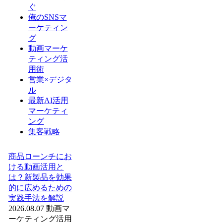
ぐ
俺のSNSマ
ーケティン
グ
動画マーケ
ティング活
用術
営業×デジタ
ル
最新AI活用
マーケティ
ング
集客戦略
商品ローンチにお
ける動画活用と
は？新製品を効果
的に広めるための
実践手法を解説
2026.08.07
動画マ
ーケティング活用