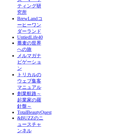
ティング研
究所
BrewLandコ
ーヒーワン
ダーランド
UntiedLife40
蕎麦の世界
への旅
メルマガナ
ビゲーショ
ン
トリカルの
ウェブ集客
マニュアル
創業航路～
起業家の羅
針盤～
TotalBeautyQuest
&BUZZのニ
ュースチャ
ンネル