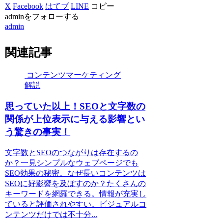
X
Facebook
はてブ
LINE
コピー
adminをフォローする
admin
関連記事
コンテンツマーケティング
解説
思っていた以上！SEOと文字数の
関係が上位表示に与える影響とい
う驚きの事実！
文字数とSEOのつながりは存在するの
か？一見シンプルなウェブページでも
SEO効果の秘密。なぜ長いコンテンツは
SEOに好影響を及ぼすのか？たくさんの
キーワードを網羅できる。情報が充実し
ていると評価されやすい。ビジュアルコ
ンテンツだけでは不十分...