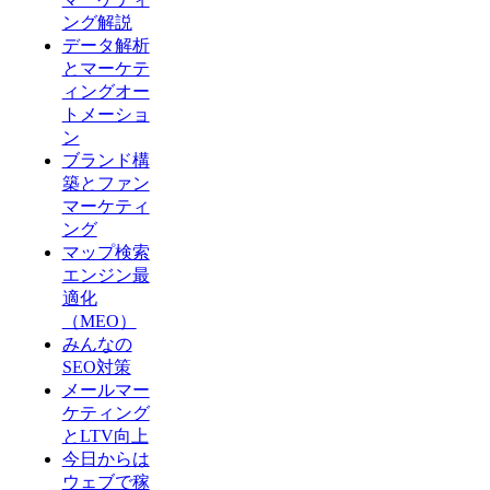
ング解説
データ解析
とマーケテ
ィングオー
トメーショ
ン
ブランド構
築とファン
マーケティ
ング
マップ検索
エンジン最
適化
（MEO）
みんなの
SEO対策
メールマー
ケティング
とLTV向上
今日からは
ウェブで稼