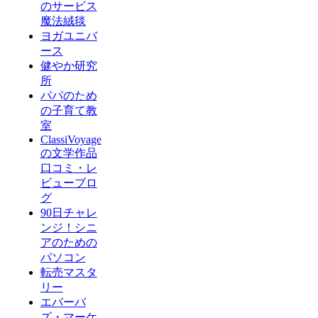
のサービス
魔法絨毯
ヨガユニバ
ース
健やか研究
所
パパのため
の子育て教
室
ClassiVoyage
の文学作品
口コミ・レ
ビューブロ
グ
90日チャレ
ンジ！シニ
アのための
パソコン
転売マスタ
リー
エバーバ
ズ・マーケ