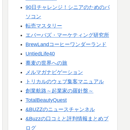
90日チャレンジ！シニアのためのパ
ソコン
転売マスタリー
エバーバズ・マーケティング研究所
BrewLandコーヒーワンダーランド
UntiedLife40
蕎麦の世界への旅
メルマガナビゲーション
トリカルのウェブ集客マニュアル
創業航路～起業家の羅針盤～
TotalBeautyQuest
&BUZZのニュースチャンネル
&Buzzの口コミと評判情報まとめブ
ログ