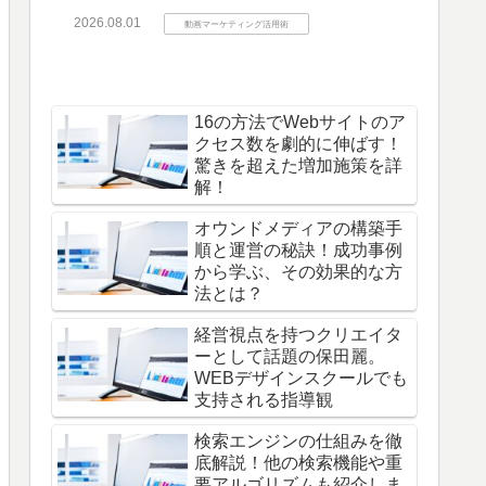
2026.08.01
動画マーケティング活用術
16の方法でWebサイトのア
クセス数を劇的に伸ばす！
驚きを超えた増加施策を詳
解！
オウンドメディアの構築手
順と運営の秘訣！成功事例
から学ぶ、その効果的な方
法とは？
経営視点を持つクリエイタ
ーとして話題の保田麗。
WEBデザインスクールでも
支持される指導観
検索エンジンの仕組みを徹
底解説！他の検索機能や重
要アルゴリズムも紹介しま