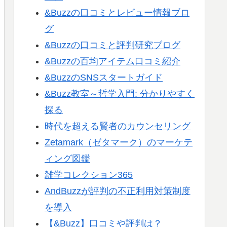
&Buzzの口コミとレビュー情報ブロ
グ
&Buzzの口コミと評判研究ブログ
&Buzzの百均アイテム口コミ紹介
&BuzzのSNSスタートガイド
&Buzz教室～哲学入門: 分かりやすく
探る
時代を超える賢者のカウンセリング
Zetamark（ゼタマーク）のマーケテ
ィング図鑑
雑学コレクション365
AndBuzzが評判の不正利用対策制度
を導入
【&Buzz】口コミや評判は？