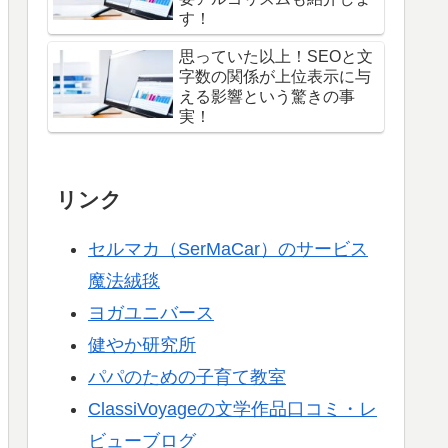
す！
思っていた以上！SEOと文
字数の関係が上位表示に与
える影響という驚きの事
実！
リンク
セルマカ（SerMaCar）のサービス
魔法絨毯
ヨガユニバース
健やか研究所
パパのための子育て教室
ClassiVoyageの文学作品口コミ・レ
ビューブログ