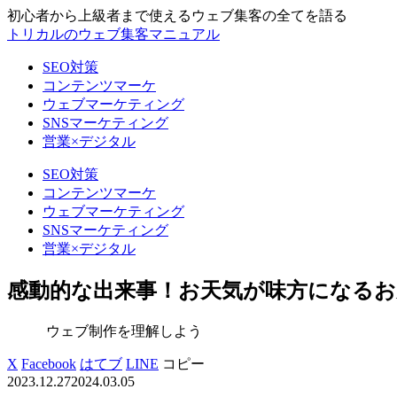
初心者から上級者まで使えるウェブ集客の全てを語る
トリカルのウェブ集客マニュアル
SEO対策
コンテンツマーケ
ウェブマーケティング
SNSマーケティング
営業×デジタル
SEO対策
コンテンツマーケ
ウェブマーケティング
SNSマーケティング
営業×デジタル
感動的な出来事！お天気が味方になる
ウェブ制作を理解しよう
X
Facebook
はてブ
LINE
コピー
2023.12.27
2024.03.05