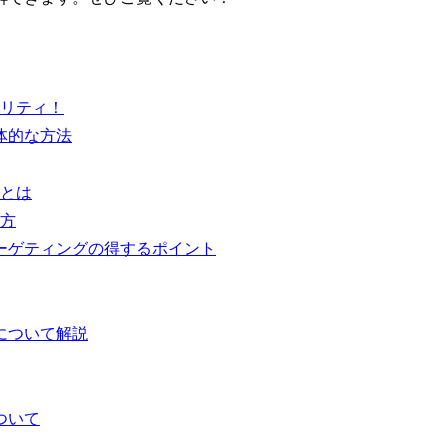
リティ！
体的な方法
とは
方
ーゲティングの得するポイント
について解説
ついて