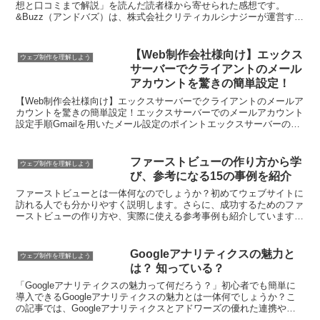
と利用感想、口コミまで解説
想と口コミまで解説」を読んだ読者様から寄せられた感想です。
&Buzz（アンドバズ）は、株式会社クリティカルシナジーが運営する
口コミやインフルエンサーのマッチングサイトである。...
【Web制作会社様向け】エックス
ウェブ制作を理解しよう
サーバーでクライアントのメール
アカウントを驚きの簡単設定！
【Web制作会社様向け】エックスサーバーでクライアントのメールア
カウントを驚きの簡単設定！エックスサーバーでのメールアカウント
設定手順Gmailを用いたメール設定のポイントエックスサーバーの便
利機能一覧便利機能1：メール転送設定便利機能2：...
ファーストビューの作り方から学
ウェブ制作を理解しよう
び、参考になる15の事例を紹介
ファーストビューとは一体何なのでしょうか？初めてウェブサイトに
訪れる人でも分かりやすく説明します。さらに、成功するためのファ
ーストビューの作り方や、実際に使える参考事例も紹介しています。
また、ファーストビューの重要性や理想的なサイズ、改善の...
Googleアナリティクスの魅力と
ウェブ制作を理解しよう
は？ 知っている？
「Googleアナリティクスの魅力って何だろう？」初心者でも簡単に
導入できるGoogleアナリティクスの魅力とは一体何でしょうか？こ
の記事では、Googleアナリティクスとアドワーズの優れた連携や、
本記事を作ったメンバーの情報、さらにはCO...