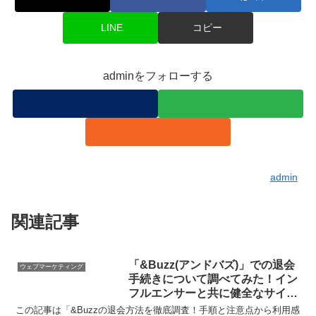
LINE
コピー
adminをフォローする
admin
関連記事
「&Buzz(アンドバズ)」での退会
ウェブマーケティング
手続きについて調べてみた！イン
フルエンサーと共に健全なサイト
運営を目指ざすために必要な手順
この記事は「&Buzzの退会方法を徹底調査！手順と注意点から利用感