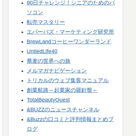
90日チャレンジ！シニアのためのパ
ソコン
転売マスタリー
エバーバズ・マーケティング研究所
BrewLandコーヒーワンダーランド
UntiedLife40
蕎麦の世界への旅
メルマガナビゲーション
トリカルのウェブ集客マニュアル
創業航路～起業家の羅針盤～
TotalBeautyQuest
&BUZZのニュースチャンネル
&Buzzの口コミと評判情報まとめブ
ログ