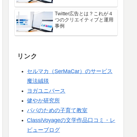
Twitter広告とは？これが４
つのクリエイティブと運用
事例
リンク
セルマカ（SerMaCar）のサービス
魔法絨毯
ヨガユニバース
健やか研究所
パパのための子育て教室
ClassiVoyageの文学作品口コミ・レ
ビューブログ