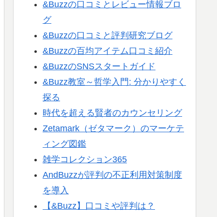
&Buzzの口コミとレビュー情報ブロ
グ
&Buzzの口コミと評判研究ブログ
&Buzzの百均アイテム口コミ紹介
&BuzzのSNSスタートガイド
&Buzz教室～哲学入門: 分かりやすく
探る
時代を超える賢者のカウンセリング
Zetamark（ゼタマーク）のマーケテ
ィング図鑑
雑学コレクション365
AndBuzzが評判の不正利用対策制度
を導入
【&Buzz】口コミや評判は？