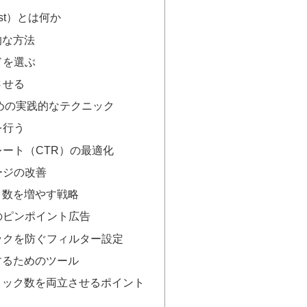
Cost）とは何か
的な方法
ドを選ぶ
させる
めの実践的なテクニック
を行う
ート（CTR）の最適化
ージの改善
ク数を増やす戦略
のピンポイント広告
ックを防ぐフィルター設定
するためのツール
リック数を両立させるポイント