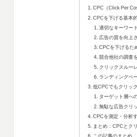
CPC（Click Per 
CPCを下げる基本
適切なキーワー
広告の質を向上
CPCを下げるた
競合他社の調査
クリックスルーレ
ランディングペ
低CPCでもクリッ
ターゲット層へ
無駄な広告クリ
CPCを測定・分析
まとめ：CPCとク
この記事のまとめ