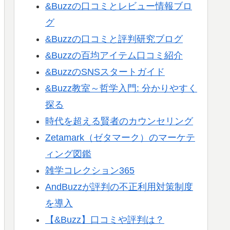
&Buzzの口コミとレビュー情報ブロ
グ
&Buzzの口コミと評判研究ブログ
&Buzzの百均アイテム口コミ紹介
&BuzzのSNSスタートガイド
&Buzz教室～哲学入門: 分かりやすく
探る
時代を超える賢者のカウンセリング
Zetamark（ゼタマーク）のマーケテ
ィング図鑑
雑学コレクション365
AndBuzzが評判の不正利用対策制度
を導入
【&Buzz】口コミや評判は？