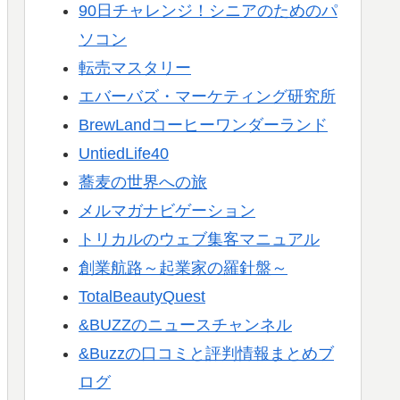
90日チャレンジ！シニアのためのパ
ソコン
転売マスタリー
エバーバズ・マーケティング研究所
BrewLandコーヒーワンダーランド
UntiedLife40
蕎麦の世界への旅
メルマガナビゲーション
トリカルのウェブ集客マニュアル
創業航路～起業家の羅針盤～
TotalBeautyQuest
&BUZZのニュースチャンネル
&Buzzの口コミと評判情報まとめブ
ログ