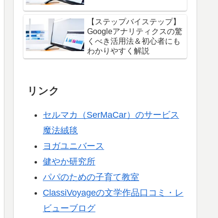
【ステップバイステップ】
Googleアナリティクスの驚
くべき活用法＆初心者にも
わかりやすく解説
リンク
セルマカ（SerMaCar）のサービス
魔法絨毯
ヨガユニバース
健やか研究所
パパのための子育て教室
ClassiVoyageの文学作品口コミ・レ
ビューブログ