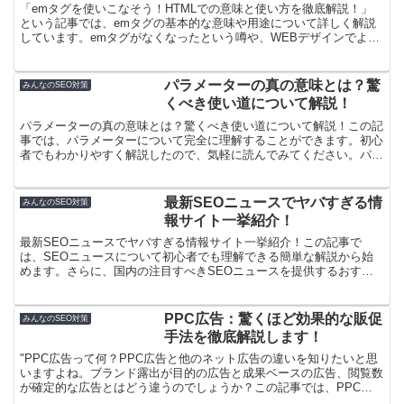
「emタグを使いこなそう！HTMLでの意味と使い方を徹底解説！」
という記事では、emタグの基本的な意味や用途について詳しく解説
しています。emタグがなくなったという噂や、WEBデザインでよく
出てくる「em」単位とemタグの関連性についても明...
パラメーターの真の意味とは？驚
みんなのSEO対策
くべき使い道について解説！
パラメーターの真の意味とは？驚くべき使い道について解説！この記
事では、パラメーターについて完全に理解することができます。初心
者でもわかりやすく解説したので、気軽に読んでみてください。パラ
メーターって何？初心者向け解説パラメーターという言葉を...
最新SEOニュースでヤバすぎる情
みんなのSEO対策
報サイト一挙紹介！
最新SEOニュースでヤバすぎる情報サイト一挙紹介！この記事で
は、SEOニュースについて初心者でも理解できる簡単な解説から始
めます。さらに、国内の注目すべきSEOニュースを提供するおすす
めのサイト一覧も紹介します。また、ツールを駆使してSEO...
PPC広告：驚くほど効果的な販促
みんなのSEO対策
手法を徹底解説します！
"PPC広告って何？PPC広告と他のネット広告の違いを知りたいと思
いますよね。ブランド露出が目的の広告と成果ベースの広告、閲覧数
が確定的な広告とはどう違うのでしょうか？この記事では、PPC広
告の良い所と悪い所について詳しく解説しています。即...