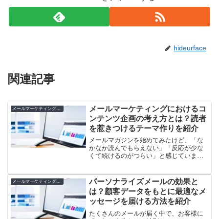
hideurface
関連記事
メールマーケティングにおけるコ
メールマーケティングとLTV向上
ンテンツ企画の考え方とは？読者
を惹きつけるテーマ作りを紹介
メールマガジンを始めてみたけど、「な
かなか読んでもらえない」「反応が少な
くて続けるのがつらい」と感じていませ
んか？せっかく手間ひまかけて書いたメ
ールも、読者の心に届かなければ意味が
ありませんよね。でも、どうやって興味
パーソナライズメールの効果と
メールマーケティングとLTV向上
を持ってもらえるテーマや...
は？顧客データをもとに最適なメ
ッセージを届ける方法を紹介
たくさんのメールが届く中で、お客様に