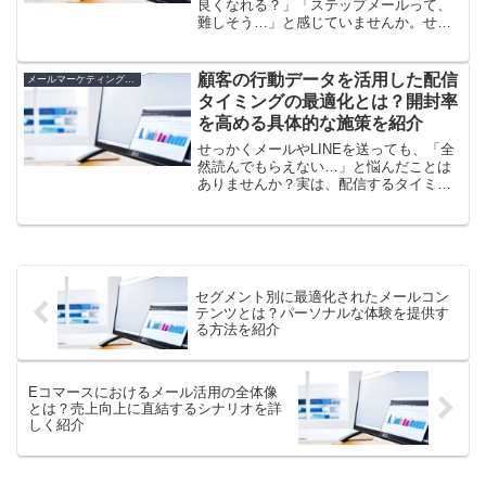
良くなれる？」「ステップメールって、
難しそう…」と感じていませんか。せっ
かく集めたお客様を、ただメルマガを送
るだけでは関係が深まりませんし、成約
にもつながりにくいものです。しかし、
顧客の行動データを活用した配信
メールマーケティングとLTV向上
ステップメールをうまく活...
タイミングの最適化とは？開封率
を高める具体的な施策を紹介
せっかくメールやLINEを送っても、「全
然読んでもらえない…」と悩んだことは
ありませんか？実は、配信するタイミン
グをちょっと変えるだけで、ぐっと開封
率が上がるんです。でも、どのタイミン
グがベストなのか、初心者には分かりづ
らいですよね。そこで...
セグメント別に最適化されたメールコン
テンツとは？パーソナルな体験を提供す
る方法を紹介
Eコマースにおけるメール活用の全体像
とは？売上向上に直結するシナリオを詳
しく紹介