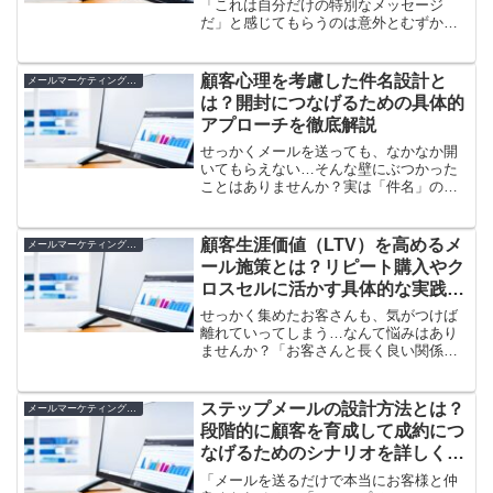
「これは自分だけの特別なメッセージ
だ」と感じてもらうのは意外とむずかし
いもの。しかし名前や過去の購入履歴を
活用したパーソナライズメールなら、一
気に返信率や購入率が上がることも珍し
顧客心理を考慮した件名設計と
メールマーケティングとLTV向上
くありません。とはいえ、ど...
は？開封につなげるための具体的
アプローチを徹底解説
せっかくメールを送っても、なかなか開
いてもらえない…そんな壁にぶつかった
ことはありませんか？実は「件名」の作
り方次第で、あなたのメールが開かれる
かどうかが決まることも珍しくありませ
ん。なぜ件名が大切なのか、どんな言葉
顧客生涯価値（LTV）を高めるメ
メールマーケティングとLTV向上
が心を動かすのか。その答...
ール施策とは？リピート購入やク
ロスセルに活かす具体的な実践例
を解説
せっかく集めたお客さんも、気がつけば
離れていってしまう…なんて悩みはあり
ませんか？「お客さんと長く良い関係を
続けたいけど、どうメールを送ればいい
の？」と迷う方はとても多いんです。じ
つは、ちょっとしたコツや工夫で、メー
ステップメールの設計方法とは？
メールマーケティングとLTV向上
ルは「一度きりのお客さん...
段階的に顧客を育成して成約につ
なげるためのシナリオを詳しく紹
介
「メールを送るだけで本当にお客様と仲