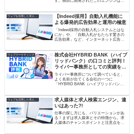
す。独自に開発されたこのエンジンは、
求人情報をまるごとサポートしてくれま
す。ログインもサクッとできるし、情報
はしっかりレポート化されています。さ
【Indeed採用】自動入札機能に
ウェブを活用した求人方法
らに、職場の掲示板...
よる爆発的広告効果と運用の極意
「Indeed採用の自動入札システムとはな
にか」や、「自動入札がもたらす驚きの
広告効果」など、インターネット広告に
興味のある方にとって気になる情報では
ないでしょうか。この記事では、自動入
札機能の基礎知識から、広告運用の手間
株式会社HYBRID BANK（ハイブ
ウェブマーケティング
を省く自動入札のメ...
リッドバンク）の口コミと評判！
ライバー事務所としての実績を徹
底調査【PR】
ライバー事務所について調べていると、
よく名前が出てくる会社の一つに
「HYBRID BANK（ハイブリッドバン
ク）」があります。ライバー事務所と聞
くと、「本当に稼げるのか？」「怪しい
会社ではないのか？」「所属すると何を
求人媒体と求人検索エンジン、違
ウェブを活用した求人方法
してくれるのか？」「17...
いはあった?!
仕事の探し方にも、バリエーションがあ
る！まずは求人媒体とその特徴から。求
人媒体のチャンスポイントと注意点を解
説します。次に、求人検索エンジンとそ
の特徴。求人検索エンジンが提供する利